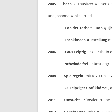
2005
–
“hoch 3”,
Lausitzer Wasser-G
und Johanna Winkelgrund
– “Lob der Torheit – Don Quij
– Fachklassen-Ausstellung
mi
2006 – “3 aus Leipzig”
, KG “Puls” in
– “schwindelfrei”
, Künstlergr
2008 – “Spielregeln”
mit KG “Puls”, 
– 30. Leipziger Grafikbörse
(Be
2011 –
“
Unwucht
”
, Künstlergruppe 
2012
– “ungebremst”
mit J. Winkelg