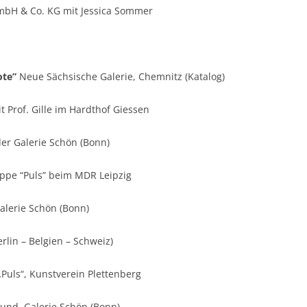
mbH & Co. KG mit Jessica Sommer
ote”
Neue Sächsische Galerie, Chemnitz (Katalog)
t Prof. Gille im Hardthof Giessen
 der Galerie Schön (Bonn)
uppe “Puls” beim MDR Leipzig
Galerie Schön (Bonn)
rlin – Belgien – Schweiz)
„Puls“, Kunstverein Plettenberg
rund, Galerie Schön (Bonn)