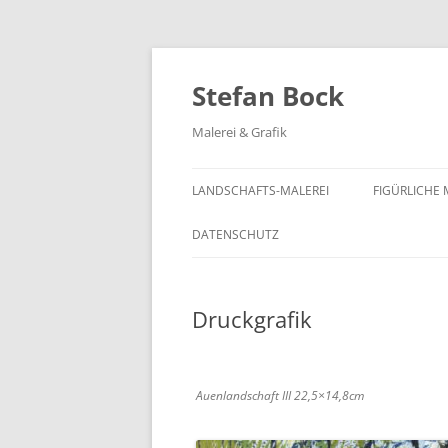
Zum
Inhalt
springen
Stefan Bock
Malerei & Grafik
LANDSCHAFTS-MALEREI
FIGÜRLICHE 
DATENSCHUTZ
Druckgrafik
Auenlandschaft III 22,5×14,8cm