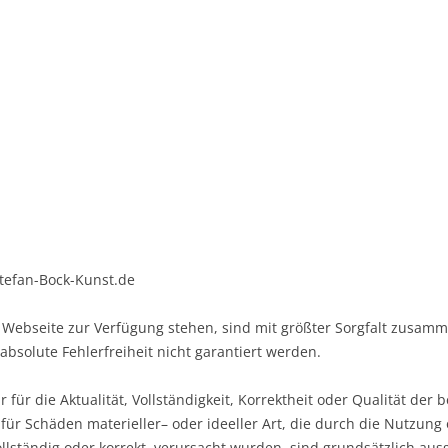
Stefan-Bock-Kunst.de
er Webseite zur Verfügung stehen, sind mit größter Sorgfalt zusa
 absolute Fehlerfreiheit nicht garantiert werden.
ür die Aktualität, Vollständigkeit, Korrektheit oder Qualität der b
ür Schäden materieller– oder ideeller Art, die durch die Nutzun
vollständig oder korrekt, verursacht wurden, sind grundsätzlich aus